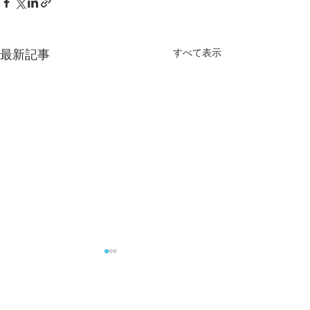
すべて表示
最新記事
年末年始の休診のお知ら
夏季休診のお知
せ
8月12日(火)～8月1
12月28日(日)～1月4日(日) ま
で休診です。
コメント