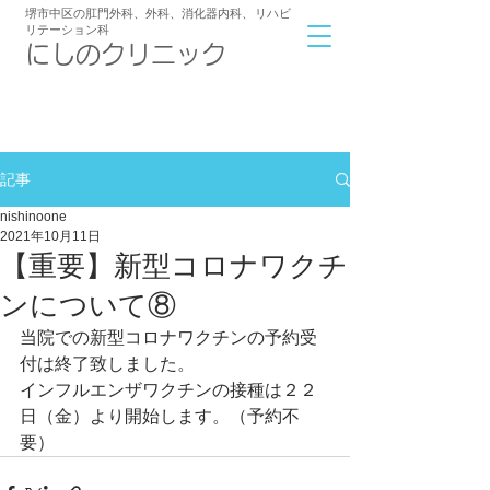
堺市中区の肛門外科、外科、消化器内科
、
リハビ
リテーション科
​にしのクリニック
072-239-6233
アクセス
9:00～12:00/16:30～19:00
診療時間
記事
nishinoone
2021年10月11日
【重要】新型コロナワクチ
ンについて⑧
当院での新型コロナワクチンの予約受
付は終了致しました。
インフルエンザワクチンの接種は２２
日（金）より開始します。（予約不
要）