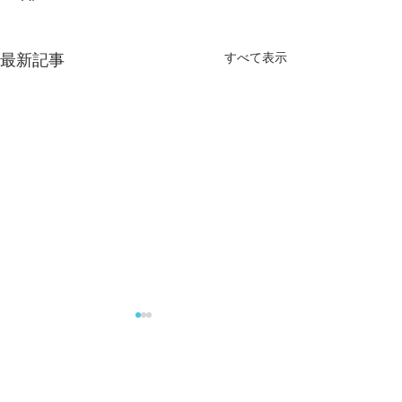
すべて表示
最新記事
年末年始の休診のお知ら
夏季休診のお知
せ
8月12日(火)～8月1
12月28日(日)～1月4日(日) ま
で休診です。
コメント